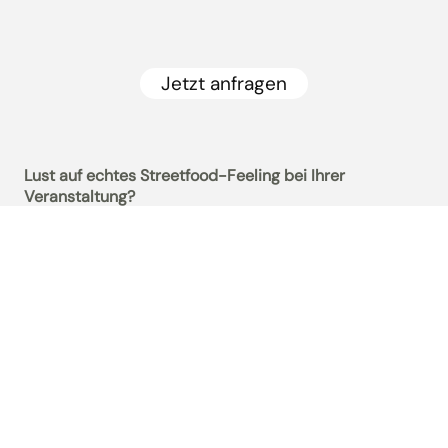
Jetzt anfragen
Lust auf echtes Streetfood-Feeling bei Ihrer
Veranstaltung?
Unser liebevoll gestalteter Foodtruck kommt direkt zu
Ihnen nach Hause, ob Firmenfeier, Hochzeit oder
Sommerfest. Schreiben Sie uns einfach, wir bringen
kulinarisches Flair und Genuss zu Ihrer Location.
Buchbar ab 30 Personen, ab 19,90 € pro Person.
Für weitere Informationen und Buchungsanfragen
nutzen Sie bitte unser Anfrageformular.
Kulinarische
Highlights to go