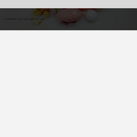
PLANEN SIE JETZT IHR EVENT MIT UNS!